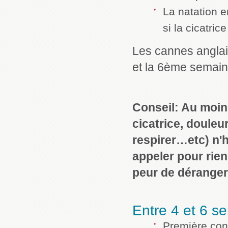
La natation e
si la cicatric
Les cannes angla
et la 6ème semain
Conseil: Au moind
cicatrice, douleu
respirer…etc) n'
appeler pour rien
peur de dérange
Entre 4 et 6 se
Première cons