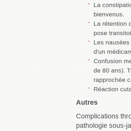
La constipati
bienvenus.
La rétention 
pose transito
Les nausées :
d'un médicam
Confusion me
de 80 ans). T
rapprochée ca
Réaction cut
Autres
Complications th
pathologie sous-j